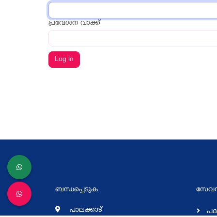
പ്രവേശന വാക്ക്
ബന്ധപ്പെടുക
സേവനങ
പാലക്കാട്
പദ്