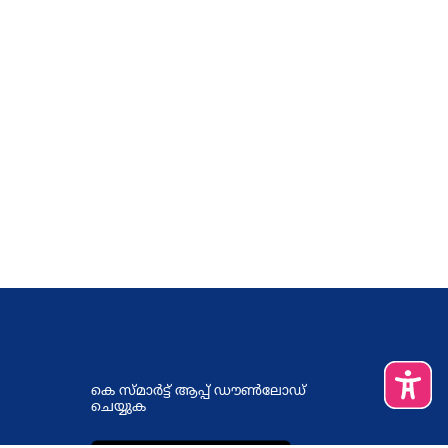
കെ സ്മാര്‍ട്ട് ആപ്പ് ഡൗണ്‍ലോഡ്
ചെയ്യുക