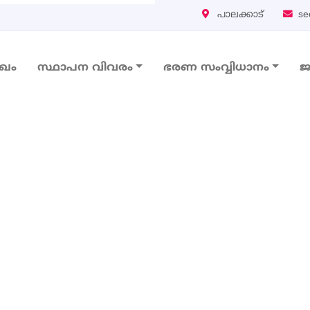
പാലക്കാട്
se
ുഖം
സ്ഥാപന വിവരം
ഭരണ സംവ്വിധാനം
ജ
vigation