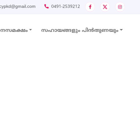
cypkd@gmail.com
0491-2539212
നസമക്ഷം
സഹായങ്ങളും പിൻതുണയും