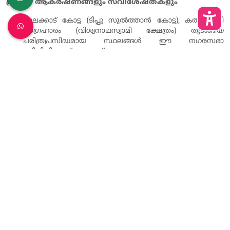
പ്രധാന ആകർഷണങ്ങളും സവിശേഷതകളും
പാലക്കാട് കോട്ട (ടിപ്പു സുൽത്താൻ കോട്ട), കൽപ്പാത്തി
അഗ്രഹാരം (വിശ്വനാഥസ്വാമി ക്ഷേത്രം) തുടങ്ങിയ
ചരിത്രപ്രസിദ്ധമായ സ്ഥലങ്ങൾ ഈ നഗരസഭാ
പരിധിയിലാണ് വരുന്നത്.
ബന്ധപ്പെടാനുള്ള വിവരങ്ങൾ
ഫോൺ നമ്പർ:
0491-2539212
ഇമെയിൽ:
secypkd@gmail.com
ഔദ്യോഗിക വെബ്‌സൈറ്റ്:
palakkadmunicipality.lsgkerala.gov.in (ഇപ്പോൾ
പൊതുജനങ്ങൾക്ക് വിവിധ സർട്ടിഫിക്കറ്റുകൾക്കും
സേവനങ്ങൾക്കുമായി K-Smart സംവിധാനവും ലഭ്യമാണ്).