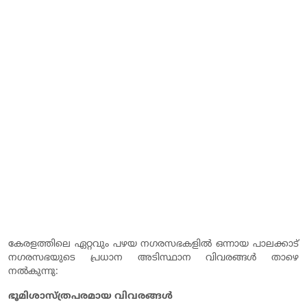
കേരളത്തിലെ ഏറ്റവും പഴയ നഗരസഭകളിൽ ഒന്നായ പാലക്കാട്
നഗരസഭയുടെ പ്രധാന അടിസ്ഥാന വിവരങ്ങൾ താഴെ
നൽകുന്നു:
ഭൂമിശാസ്ത്രപരമായ വിവരങ്ങൾ