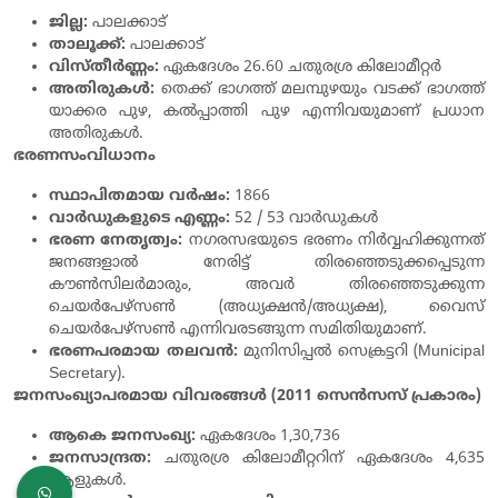
ജില്ല:
പാലക്കാട്
താലൂക്ക്:
പാലക്കാട്
വിസ്തീർണ്ണം:
ഏകദേശം 26.60 ചതുരശ്ര കിലോമീറ്റർ
അതിരുകൾ:
തെക്ക് ഭാഗത്ത് മലമ്പുഴയും വടക്ക് ഭാഗത്ത്
യാക്കര പുഴ, കൽപ്പാത്തി പുഴ എന്നിവയുമാണ് പ്രധാന
അതിരുകൾ.
ഭരണസംവിധാനം
സ്ഥാപിതമായ വർഷം:
1866
വാർഡുകളുടെ എണ്ണം:
52 / 53 വാർഡുകൾ
ഭരണ നേതൃത്വം:
നഗരസഭയുടെ ഭരണം നിർവ്വഹിക്കുന്നത്
ജനങ്ങളാൽ നേരിട്ട് തിരഞ്ഞെടുക്കപ്പെടുന്ന
കൗൺസിലർമാരും, അവർ തിരഞ്ഞെടുക്കുന്ന
ചെയർപേഴ്സൺ (അധ്യക്ഷൻ/അധ്യക്ഷ), വൈസ്
ചെയർപേഴ്സൺ എന്നിവരടങ്ങുന്ന സമിതിയുമാണ്.
ഭരണപരമായ തലവൻ:
മുനിസിപ്പൽ സെക്രട്ടറി (Municipal
Secretary).
ജനസംഖ്യാപരമായ വിവരങ്ങൾ (2011 സെൻസസ് പ്രകാരം)
ആകെ ജനസംഖ്യ:
ഏകദേശം 1,30,736
ജനസാന്ദ്രത:
ചതുരശ്ര കിലോമീറ്ററിന് ഏകദേശം 4,635
ആളുകൾ.