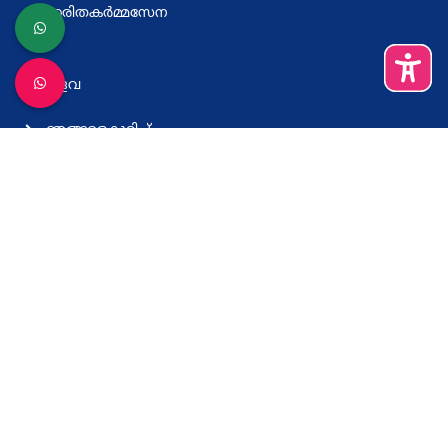
ഹരിതകര്‍മ്മസേന
മറ്റുള്ളവ
ഞങ്ങളെകുറിച്ച്
വിലാസം
നിബന്ധനകളും വ്യവസ്ഥകളും
സഹായം
കെ സ്മാര്‍ട്ട് ആപ്പ് ഡൗണ്‍ലോഡ് ചെയ്യുക