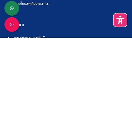
ഹരിതകര്‍മ്മസേന
മറ്റുള്ളവ
ഞങ്ങളെകുറിച്ച്
വിലാസം
നിബന്ധനകളും വ്യവസ്ഥകളും
സഹായം
കെ സ്മാര്‍ട്ട് ആപ്പ് ഡൗണ്‍ലോഡ് ചെയ്യുക